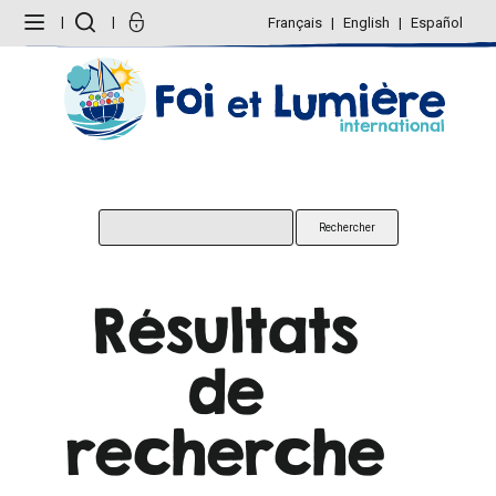
Aller
Outils
au
personnels
Français
English
Español
contenu.
|
Aller
à
la
navigation
Résultats
de
recherche