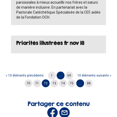
paroissiales à mieux accueillir nos frères et sœurs
de manière inclusive. En partenariat avec la
Pastorale Catéchétique Spécialisée de la CEF, aidée
de la Fondation OCH.
Priorités illustrées fr nov 18
« 10 éléments précédents
1
...
69
10 éléments suivants »
70
71
72
73
74
75
...
88
Partager ce contenu