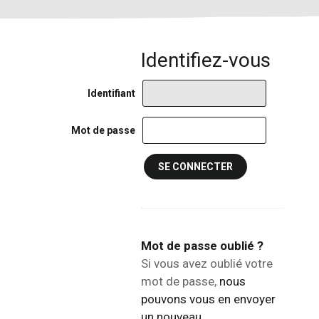
Aller
Outils
au
personnels
contenu.
|
Aller
à
la
navigation
Identifiant
Mot de passe
Mot de passe oublié ?
Si vous avez oublié votre
mot de passe,
nous
pouvons vous en envoyer
un nouveau
.