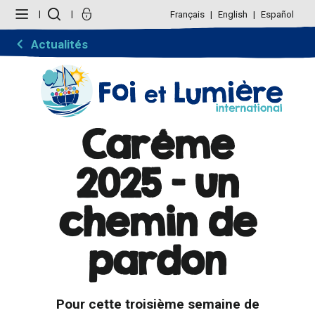
Aller
Outils
au
personnels
Français
English
Español
contenu.
|
Aller
Actualités
à
la
navigation
Carême
2025 - un
chemin de
pardon
Pour cette troisième semaine de