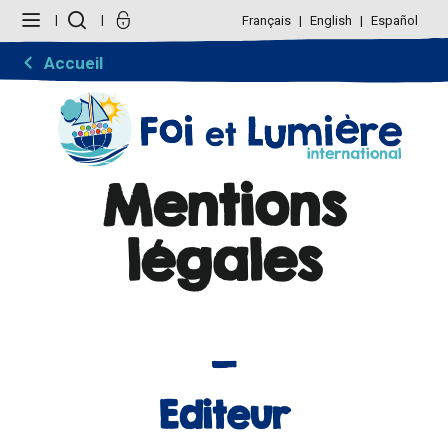
Aller
Outils
au
personnels
Français
English
Español
contenu.
|
Aller
Accueil
à
la
navigation
Mentions
légales
Editeur