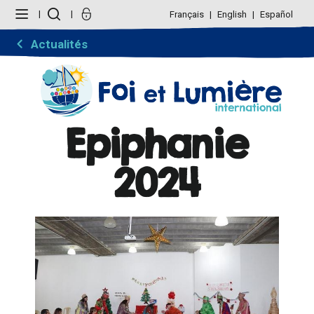
Aller
Outils
au
personnels
Français
English
Español
contenu.
|
Aller
Actualités
à
la
navigation
Epiphanie
2024