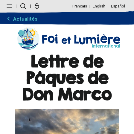
Aller
Outils
au
personnels
Français
English
Español
contenu.
|
Aller
Actualités
à
la
navigation
Lettre de
Pâques de
Don Marco