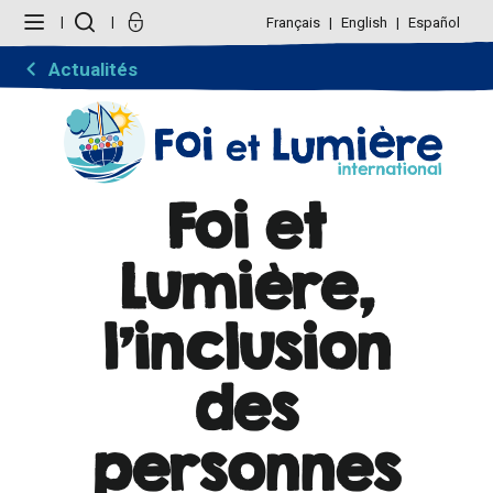
Aller
Outils
au
personnels
Français
English
Español
contenu.
|
Aller
Actualités
à
la
navigation
Foi et
Lumière,
l'inclusion
des
personnes