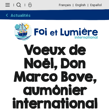
Aller
Outils
au
personnels
Français
English
Español
contenu.
|
Aller
Actualités
à
la
navigation
Voeux de
Noël, Don
Marco Bove,
aumônier
international