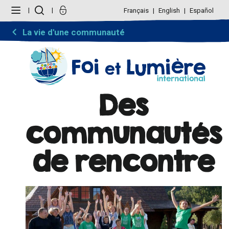
Aller
Outils
au
personnels
Français
English
Español
contenu.
|
Aller
La vie d'une communauté
à
la
navigation
Des
communautés
de rencontre