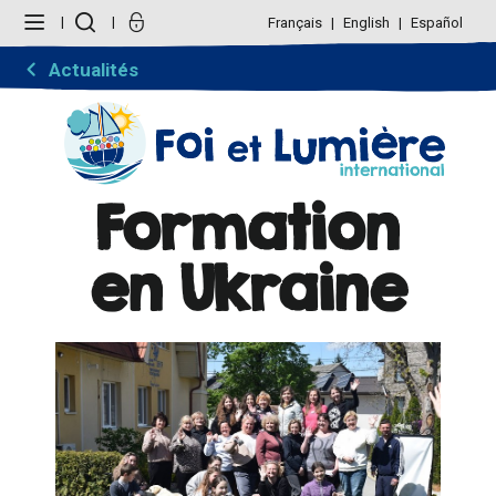
Aller
Outils
au
personnels
Français
English
Español
contenu.
|
Aller
Actualités
à
la
navigation
Formation
en Ukraine