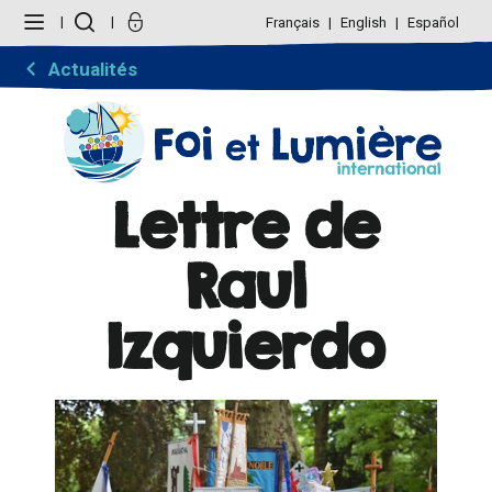
Aller
Outils
au
personnels
Français
English
Español
contenu.
|
Aller
Actualités
à
la
navigation
Lettre de
Raul
Izquierdo