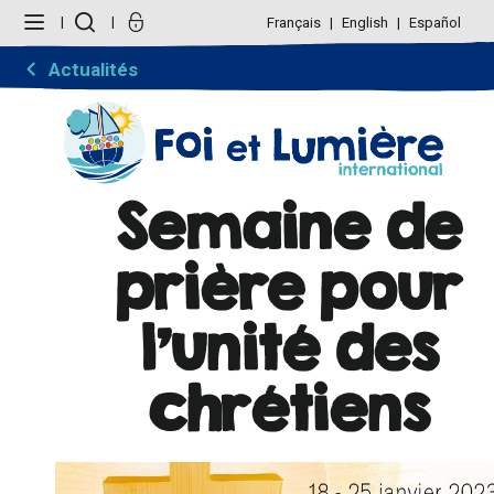
Aller
Outils
au
personnels
Français
English
Español
contenu.
|
Aller
Actualités
à
la
navigation
Semaine de
prière pour
l'unité des
chrétiens