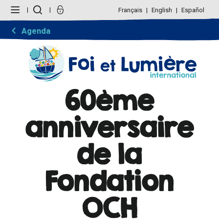
Aller
Outils
au
personnels
Français
English
Español
contenu.
|
Aller
Agenda
à
la
navigation
60ème
anniversaire
de la
Fondation
OCH