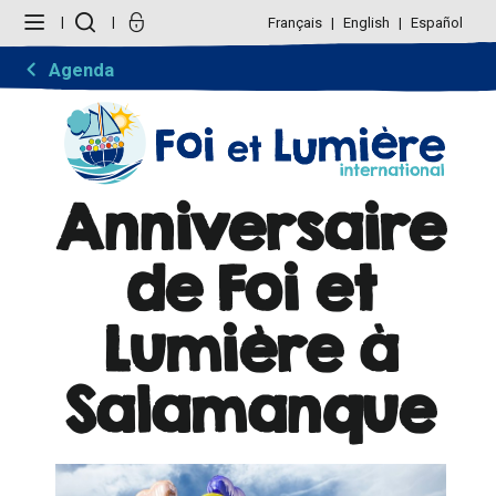
Aller
Outils
au
personnels
Français
English
Español
contenu.
|
Aller
Agenda
à
la
navigation
Anniversaire
de Foi et
Lumière à
Salamanque