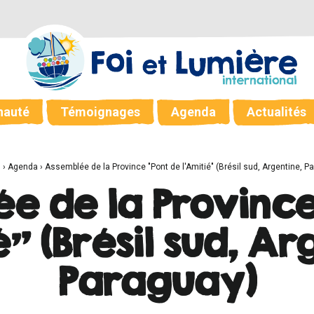
auté
Témoignages
Agenda
Actualités
l
›
Agenda
›
Assemblée de la Province "Pont de l'Amitié" (Brésil sud, Argentine, P
e de la Province
é" (Brésil sud, Ar
Paraguay)