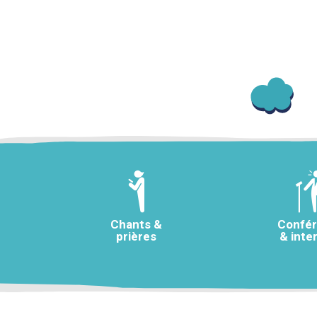
Chants &
Confé
prières
& inte