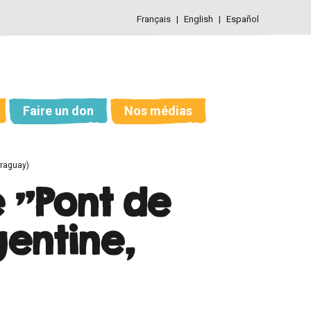
Français
English
Español
Faire un don
Nos médias
araguay)
 "Pont de
gentine,