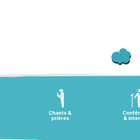
Chants &
Confé
prières
& inte