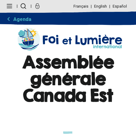
Aller
Outils
au
personnels
Français
English
Español
contenu.
|
Aller
Agenda
à
la
navigation
Assemblée
générale
Canada Est