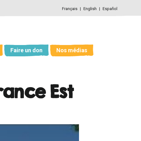
Français
English
Español
Faire un don
Nos médias
rance Est