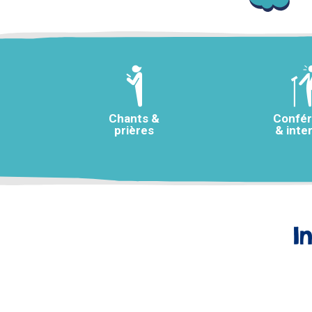
Chants &
Confé
prières
& inte
I