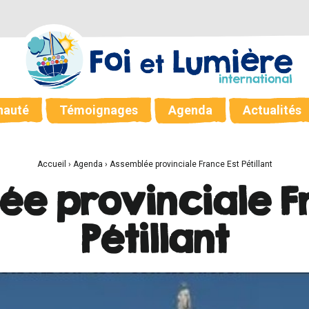
auté
Témoignages
Agenda
Actualités
Accueil
›
Agenda
›
Assemblée provinciale France Est Pétillant
e provinciale F
Pétillant