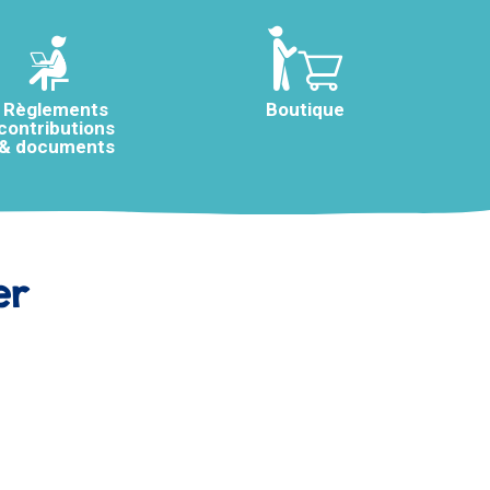
Règlements
Boutique
contributions
& documents
er