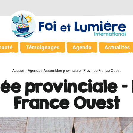
auté
Témoignages
Agenda
Actualités
Accueil
›
Agenda
›
Assemblée provinciale - Province France Ouest
e provinciale -
France Ouest