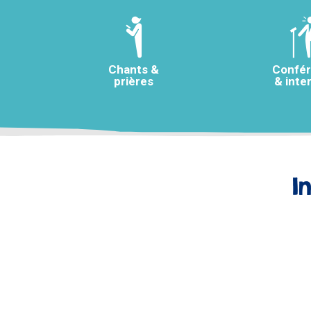
Chants &
Confé
prières
& inte
I