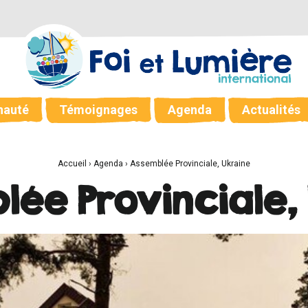
auté
Témoignages
Agenda
Actualités
Accueil
›
Agenda
›
Assemblée Provinciale, Ukraine
ée Provinciale,