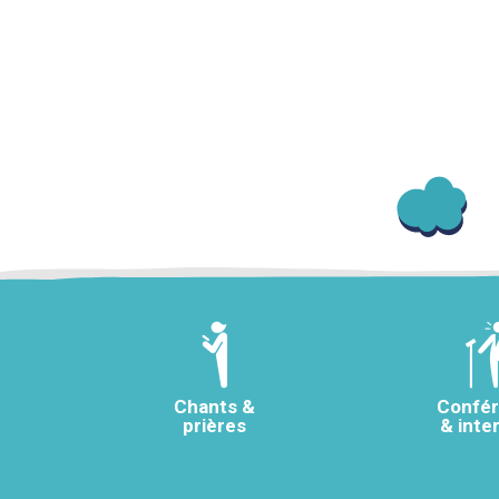
Chants &
Confé
prières
& inte