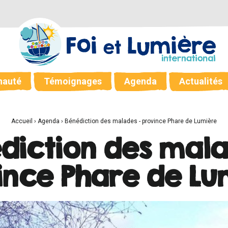
auté
Témoignages
Agenda
Actualités
Accueil
›
Agenda
›
Bénédiction des malades - province Phare de Lumière
diction des mala
ince Phare de Lu