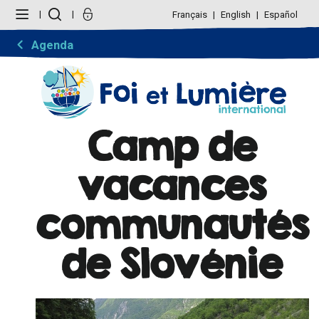
Aller
Outils
au
personnels
Français
English
Español
contenu.
|
Aller
Agenda
à
la
navigation
Camp de
vacances
communautés
de Slovénie