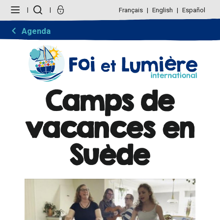
Aller
Outils
au
personnels
Français
English
Español
contenu.
|
Aller
Agenda
à
la
navigation
Camps de
vacances en
Suède