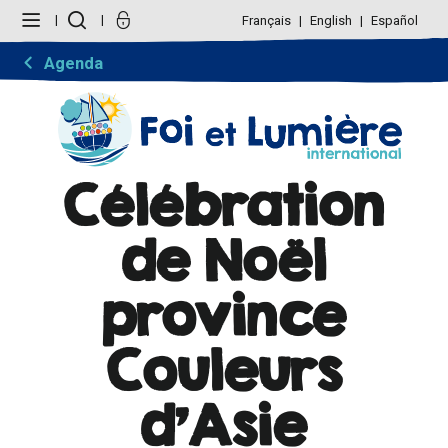
Aller
Outils
au
personnels
Français
English
Español
contenu.
|
Aller
Agenda
à
la
navigation
Célébration
de Noël
province
Couleurs
d'Asie