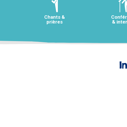
Chants &
Confé
prières
& inte
I