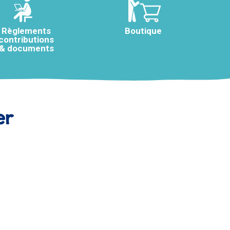
Règlements
Boutique
contributions
& documents
er