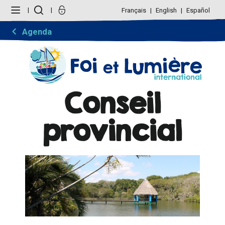
Aller
Outils
au
personnels
Français
English
Español
contenu.
|
Aller
Agenda
à
la
navigation
Conseil
provincial