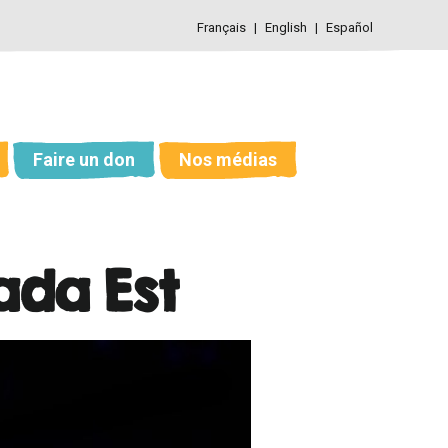
Français
English
Español
Faire un don
Nos médias
ada Est