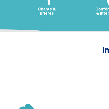
Chants &
Confé
prières
& inte
I