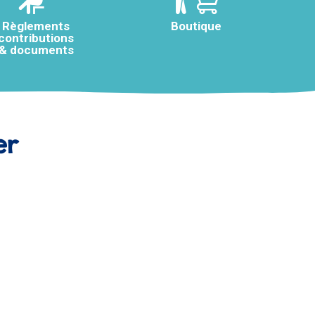
Règlements
Boutique
contributions
& documents
er