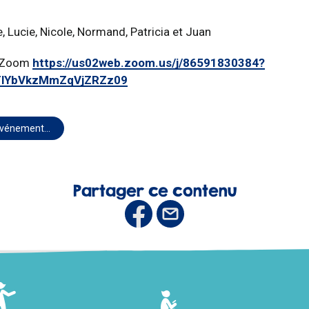
, Lucie, Nicole, Normand, Patricia et Juan
r Zoom
https://us02web.zoom.us/j/86591830384?
lYbVkzMmZqVjZRZz09
 événement…
Partager ce contenu