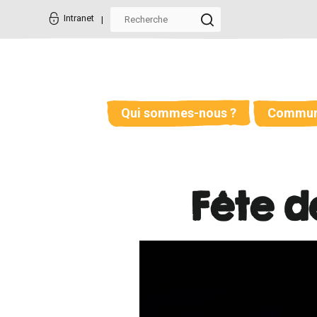
Aller
Outils
au
personnels
Intranet
contenu.
|
Aller
à
la
navigation
Qui sommes-nous ?
Commun
Fête d