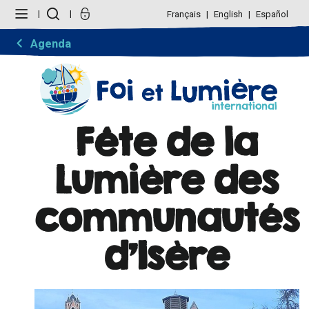
Aller
Outils
au
personnels
Français
English
Español
contenu.
|
Aller
Agenda
à
la
navigation
Fête de la
Lumière des
communautés
d'Isère