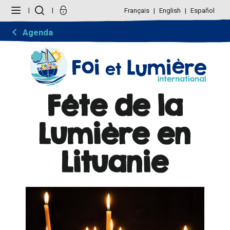
Aller
Outils
au
personnels
Français
English
Español
contenu.
|
Aller
Agenda
à
la
navigation
Fête de la
Lumière en
Lituanie