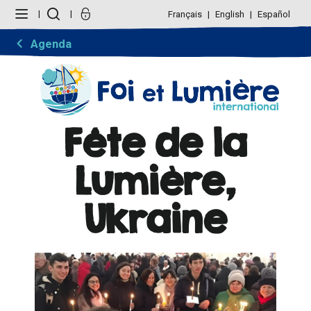
Aller
Outils
au
personnels
Français
English
Español
contenu.
|
Aller
Agenda
à
la
navigation
Fête de la
Lumière,
Ukraine