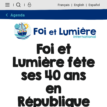
Aller
Outils
au
personnels
Français
English
Español
contenu.
|
Aller
Agenda
à
la
navigation
Foi et
Lumière fête
ses 40 ans
en
République