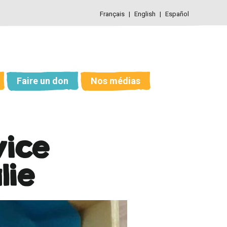
Français
English
Español
Faire un don
Nos médias
vice
lie