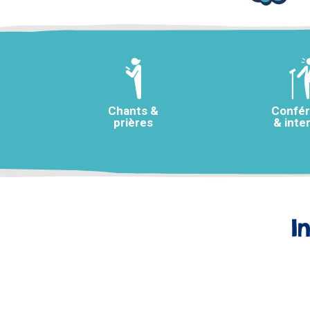
Chants &
Confé
prières
& inte
I