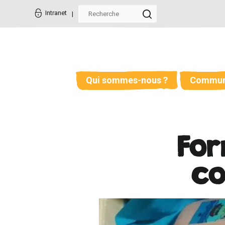
Aller
Outils
au
personnels
Intranet
contenu.
|
Aller
à
la
navigation
Qui sommes-nous ?
Commun
For
co