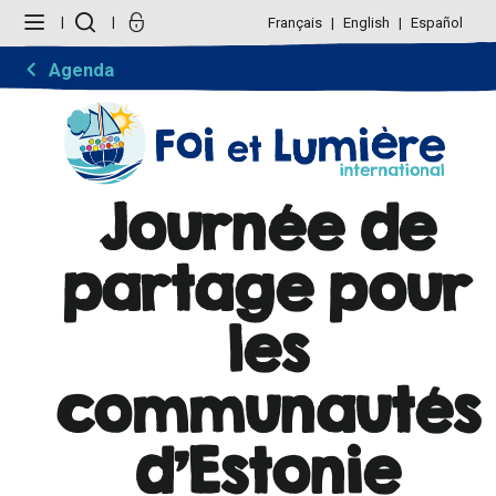
Aller
Outils
au
personnels
Français
English
Español
contenu.
|
Aller
Agenda
à
la
navigation
Journée de
partage pour
les
communautés
d'Estonie