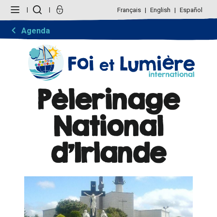
Aller
Outils
au
personnels
Français
English
Español
contenu.
|
Aller
Agenda
à
la
navigation
Pèlerinage
National
d'Irlande