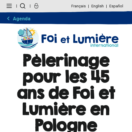
Aller
Outils
au
personnels
Français
English
Español
contenu.
|
Aller
Agenda
à
la
navigation
Pèlerinage
pour les 45
ans de Foi et
Lumière en
Pologne