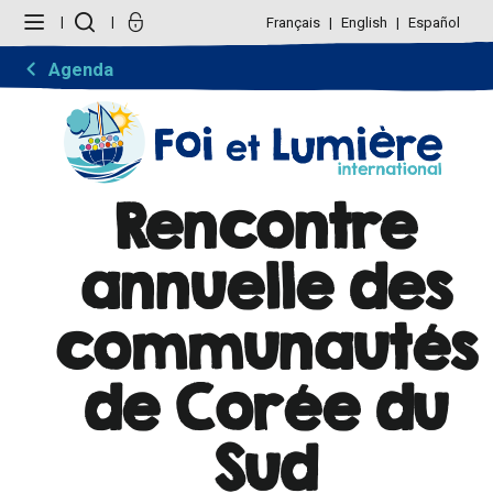
Aller
Outils
au
personnels
Français
English
Español
contenu.
|
Aller
Agenda
à
la
navigation
Rencontre
annuelle des
communautés
de Corée du
Sud