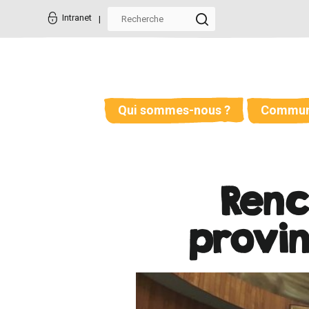
Aller
Outils
au
personnels
Intranet
contenu.
|
Aller
à
la
navigation
Qui sommes-nous ?
Commun
Renc
provin