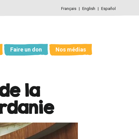
Français
English
Español
Faire un don
Nos médias
de la
ordanie