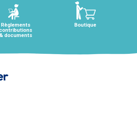
Règlements
Boutique
contributions
& documents
er