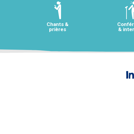
Chants &
Confé
prières
& inte
I