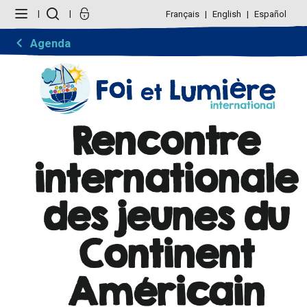
Aller
Outils
au
personnels
Français
English
Español
contenu.
|
Aller
Agenda
à
la
navigation
Rencontre
internationale
des jeunes du
Continent
Américain