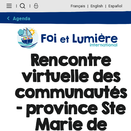
Aller
Outils
au
personnels
Français
English
Español
contenu.
|
Aller
Agenda
à
la
navigation
Rencontre
virtuelle des
communautés
- province Ste
Marie de