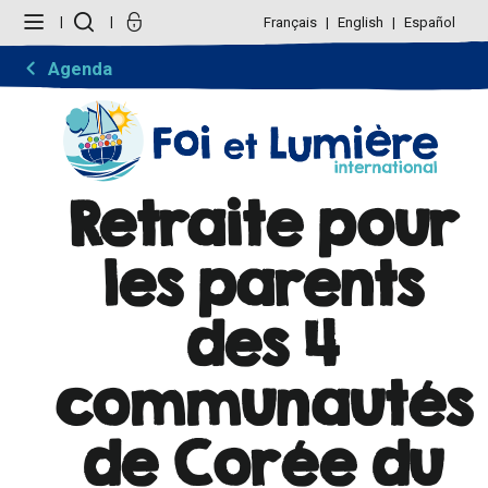
Aller
Outils
au
personnels
Français
English
Español
contenu.
|
Aller
Agenda
à
la
navigation
Retraite pour
les parents
des 4
communautés
de Corée du