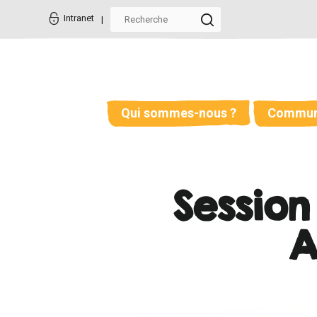
Aller
Outils
au
personnels
Intranet
contenu.
|
Aller
à
la
navigation
Qui sommes-nous ?
Commun
Session
A