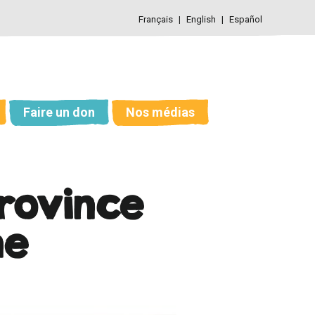
Français
English
Español
Faire un don
Nos médias
province
ne