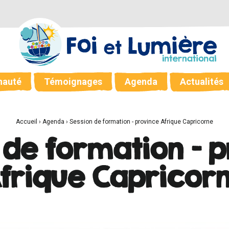
auté
Témoignages
Agenda
Actualités
Accueil
›
Agenda
›
Session de formation - province Afrique Capricorne
 de formation - 
frique Capricor