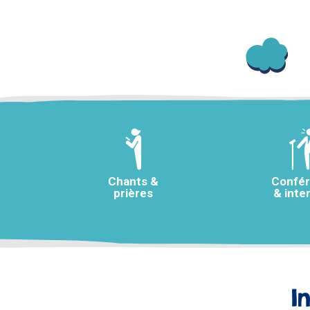
Chants &
Confé
prières
& inte
I