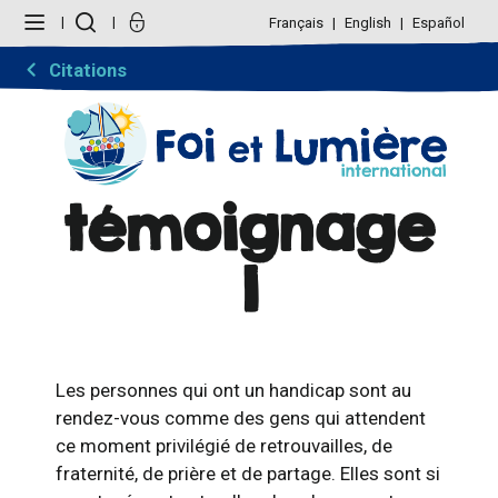
Aller
Outils
au
personnels
Français
English
Español
contenu.
|
Aller
Citations
à
la
navigation
témoignage
1
Les personnes qui ont un handicap sont au
rendez-vous comme des gens qui attendent
ce moment privilégié de retrouvailles, de
fraternité, de prière et de partage. Elles sont si