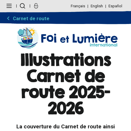
Aller
Outils
au
personnels
Français
English
Español
contenu.
|
Aller
Carnet de route
à
la
navigation
Illustrations
Carnet de
route 2025-
2026
La couverture du Carnet de route ainsi