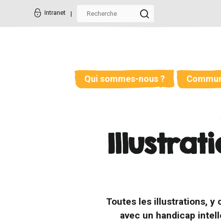
Aller
Outils
au
personnels
Intranet
contenu.
|
Aller
à
la
navigation
Qui sommes-nous ?
Commun
Illustra
Toutes les illustrations, 
avec un handicap intel