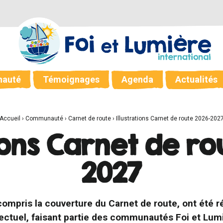
auté
Témoignages
Agenda
Actualités
Accueil
›
Communauté
›
Carnet de route
›
Illustrations Carnet de route 2026-202
tions Carnet de ro
2027
y compris la couverture du Carnet de route, ont été 
lectuel, faisant partie des communautés Foi et Lumi