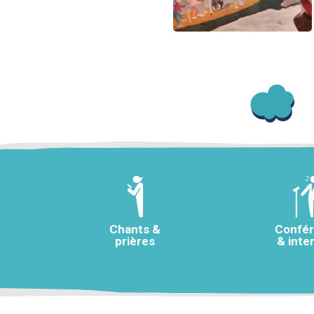
Chants &
Confé
prières
& inte