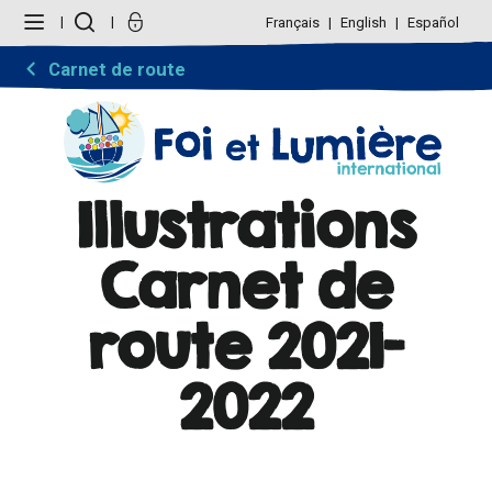
Aller
Outils
au
personnels
Français
English
Español
contenu.
|
Aller
Carnet de route
à
la
navigation
Illustrations
Carnet de
route 2021-
2022