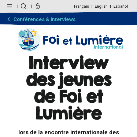
Aller
Outils
au
personnels
Français
English
Español
contenu.
|
Aller
Conférences & interviews
à
la
navigation
Interview
des jeunes
de Foi et
Lumière
lors de la encontre internationale des