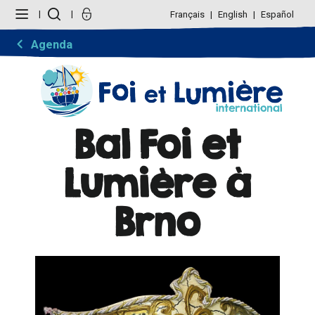
Aller
Outils
au
personnels
Français
English
Español
contenu.
|
Aller
Agenda
à
la
navigation
Bal Foi et
Lumière à
Brno