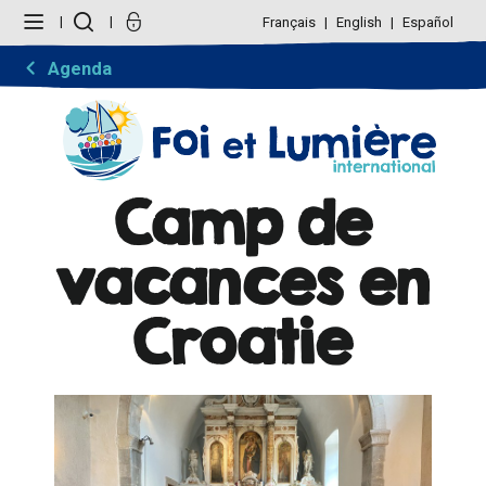
Aller
Outils
au
personnels
Français
English
Español
contenu.
|
Aller
Agenda
à
la
navigation
Camp de
vacances en
Croatie