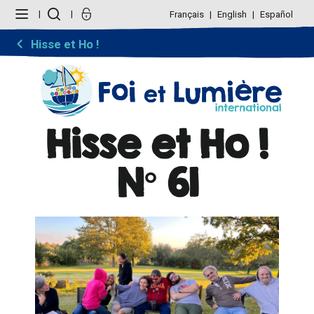
Aller
Outils
au
personnels
Français
English
Español
contenu.
|
Aller
Hisse et Ho !
à
la
navigation
Hisse et Ho !
N° 61