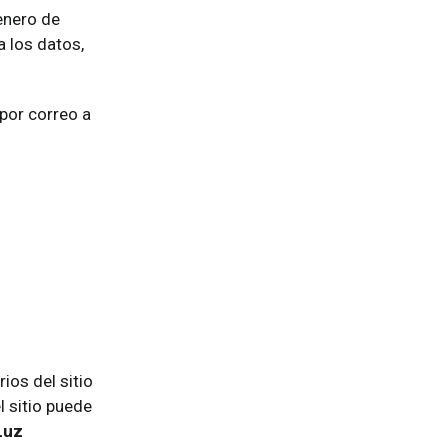
enero de
 los datos,
por correo a
ios del sitio
l sitio puede
Luz