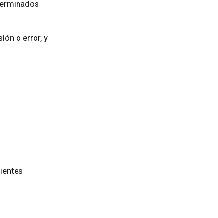
eterminados
ón o error, y
uientes