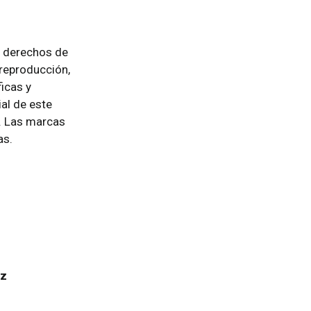
re derechos de
 reproducción,
icas y
al de este
a. Las marcas
as.
uz