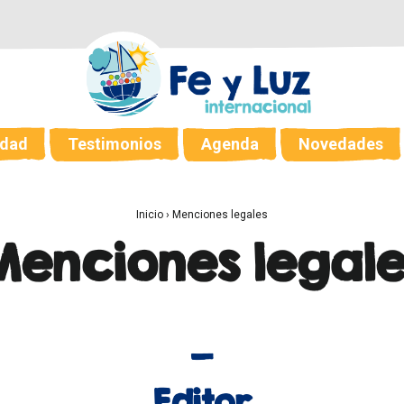
dad
Testimonios
Agenda
Novedades
Inicio
›
Menciones legales
Menciones legale
Editor