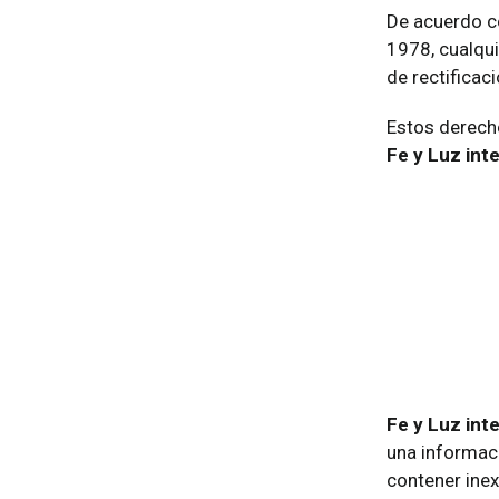
De acuerdo co
1978, cualqui
de rectificac
Estos derech
Fe y Luz int
Fe y Luz int
una informaci
contener inex