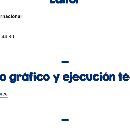
ernacional
9 44 30
o gráfico y ejecución t