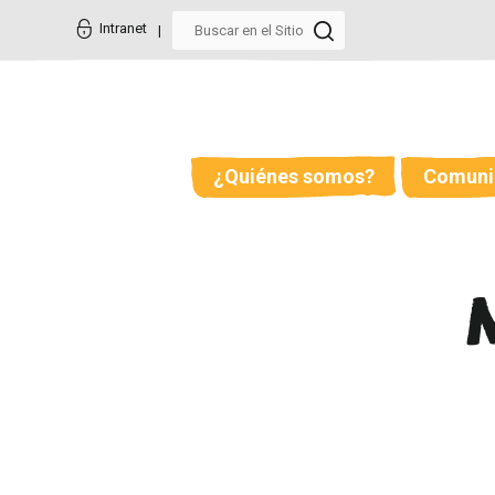
Cambiar
Herramientas
a
Personales
Intranet
contenido.
|
Saltar
a
navegación
¿Quiénes somos?
Comuni